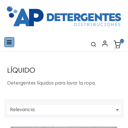
Navegación
0
☰
de
palanca
LÍQUIDO
Detergentes líquidos para lavar la ropa.

Relevancia