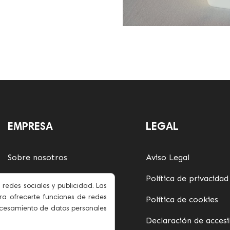
EMPRESA
LEGAL
Sobre nosotros
Aviso Legal
Contacto
Política de privacidad
 redes sociales y publicidad. Las
para ofrecerte funciones de redes
Términos y condiciones
Política de cookies
rocesamiento de datos personales
Mapa web
Declaración de accesi